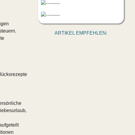
ugen
steuern.
ARTIKEL EMPFEHLEN:
te
lücksrezepte
ersönliche
Liebesurlaub,
ufgeteilt
ationen