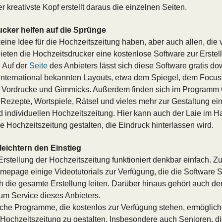
kreativste Kopf erstellt daraus die einzelnen Seiten.
ucker helfen auf die Sprünge
keine Idee für die Hochzeitszeitung haben, aber auch allen, die 
bieten die Hochzeitsdrucker eine kostenlose Software zur Erstell
 Auf der
Seite
des Anbieters lässt sich diese Software gratis d
 international bekannten Layouts, etwa dem Spiegel, dem Focus
e Vordrucke und Gimmicks. Außerdem finden sich im Programm C
Rezepte, Wortspiele, Rätsel und vieles mehr zur Gestaltung ei
d individuellen Hochzeitszeitung. Hier kann auch der Laie im
le Hochzeitszeitung gestalten, die Eindruck hinterlassen wird.
rleichtern den Einstieg
Erstellung der Hochzeitszeitung funktioniert denkbar einfach. Zu
mepage einige Videotutorials zur Verfügung, die die Software Sch
h die gesamte Erstellung leiten. Darüber hinaus gehört auch de
zum Service dieses Anbieters.
iche Programme, die kostenlos zur Verfügung stehen, ermöglic
Hochzeitszeitung zu gestalten. Insbesondere auch Senioren, d