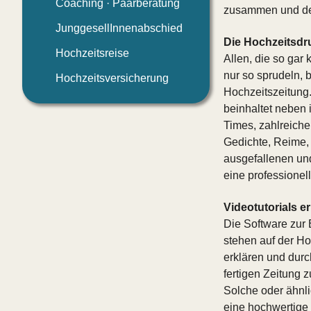
Coaching · Paarberatung
zusammen und der 
JunggesellInnenabschied
Die Hochzeitsdr
Hochzeitsreise
Allen, die so gar 
nur so sprudeln, 
Hochzeitsversicherung
Hochzeitszeitung.
beinhaltet neben
Times, zahlreich
Gedichte, Reime, 
ausgefallenen un
eine professionel
Videotutorials e
Die Software zur 
stehen auf der Ho
erklären und durc
fertigen Zeitung 
Solche oder ähnl
eine hochwertige 