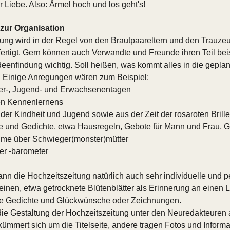
r Liebe. Also: Ärmel hoch und los geht's!
 zur Organisation
tung wird in der Regel von den Brautpaareltern und den Trauze
rtigt. Gern können auch Verwandte und Freunde ihren Teil bei
Ideenfindung wichtig. Soll heißen, was kommt alles in die geplan
. Einige Anregungen wären zum Beispiel:
er-, Jugend- und Erwachsenentagen
ten Kennenlernens
er Kindheit und Jugend sowie aus der Zeit der rosaroten Brille
e und Gedichte, etwa Hausregeln, Gebote für Mann und Frau, G
me über Schwieger(monster)mütter
er -barometer
nn die Hochzeitszeitung natürlich auch sehr individuelle und p
ereinen, etwa getrocknete Blütenblätter als Erinnerung an einen 
e Gedichte und Glückwünsche oder Zeichnungen.
 die Gestaltung der Hochzeitszeitung unter den Neuredakteuren a
mmert sich um die Titelseite, andere tragen Fotos und Inform