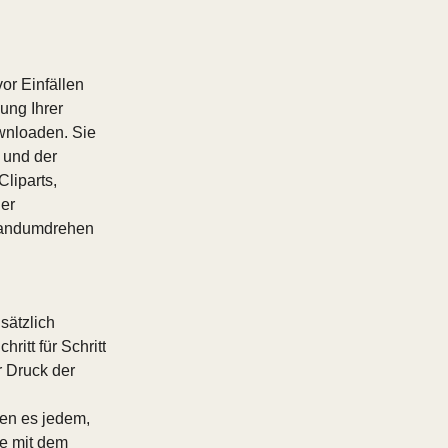
vor Einfällen
ung Ihrer
ownloaden. Sie
 und der
liparts,
ner
 Handumdrehen
sätzlich
ritt für Schritt
r Druck der
hen es jedem,
ie mit dem