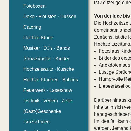
ist Zeitzeuge eine
Fotoboxen
Von der Idee bis
Deko · Floristen · Hussen
Die Hochzeitszei
Catering
gemeinsam angefe
Zunächst ist die 
Hochzeitstorte
Hochzeitszeitung
Musiker · DJ's · Bands
Fotos aus Kind
Bilder des ers
Showkünstler · Kinder
Anekdoten aus d
Hochzeitsauto · Kutsche
Lustige Sprüch
Humorvolle Rei
Hochzeitstauben · Ballons
Liebesrätsel od
Feuerwerk · Lasershow
Darüber hinaus ka
Technik · Verleih · Zelte
Inhalte in sich v
(Gast-)Geschenke
handgeschrieben
Im Idealfall kann
Tanzschulen
werden. Jemand kü