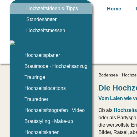
Hochzeitsideen & Tipps
Home
Standesämter
Hochzeitsmessen
Hochzeitsplaner
Brautmode · Hochzeitsanzug
Bodensee · Hochzei
Trauringe
Die Hochze
Hochzeitslocations
Vom Laien wie v
Trauredner
Hochzeitsfotografen · Video
Ob als
Hochzeit
oder als Partyspaß
Brautstyling · Make-up
die wertvollste E
Hochzeitskarten
Bilder, Rätsel, a